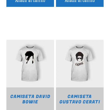
Añadir al carrito
Añadir al carrito
CHART
SATURDAY NIGHT CHART
MOONWALKERS_OFF
1
German Jimenez
CAMISETA DAVID
CAMISETA
BOWIE
GUSTAVO CERATI
DISCO BEATS
2
Lenny Jackson