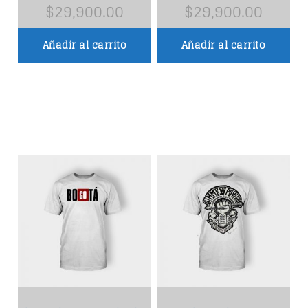
$
29,900.00
$
29,900.00
HAPPY GIRL
3
Añadir al carrito
Añadir al carrito
John Palmer
NEON
4
N.O.R.M.A.
IN THE STREET
5
Wally Tez
SEE ALL