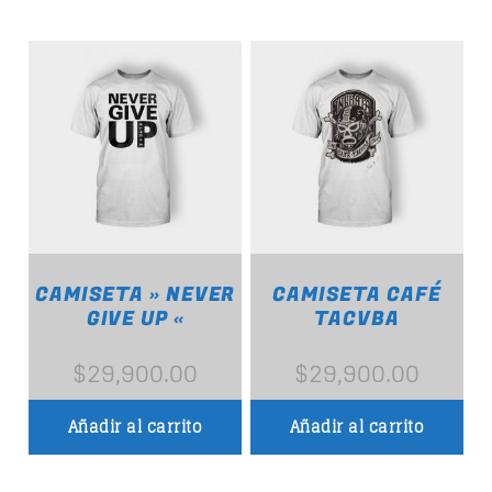
Whatsapp
CLÁSICOS DEL ROCK EN ESPAÑOL
When the night falls women get naughty! Discover
the secret techniques
to conquer your man.
CAMISETA » NEVER
CAMISETA CAFÉ
Discover More
GIVE UP «
TACVBA
$
29,900.00
$
29,900.00
Añadir al carrito
Añadir al carrito
UPCOMING SHOWS