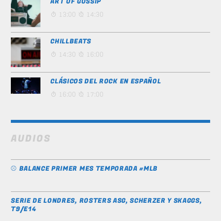
ART OF GOSSIP
13:00
14:30
CHILLBEATS
14:30
16:00
CLÁSICOS DEL ROCK EN ESPAÑOL
16:00
17:00
AUDIOS
⚾️ BALANCE PRIMER MES TEMPORADA #MLB
SERIE DE LONDRES, ROSTERS ASG, SCHERZER Y SKAGGS,
T9/E14