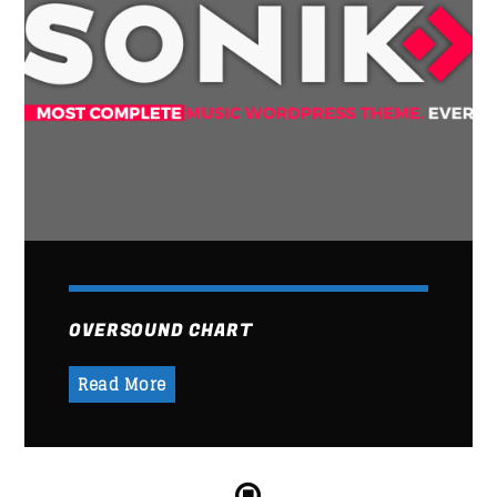
CHILLBEATS
Whatsapp
14:30
16:00
CLÁSICOS DEL ROCK EN ESPAÑOL
16:00
17:00
DANCE HITS
17:00
18:00
CHART
OVERSOUND CHART
Read More
SATURDAY NIGHT CHART