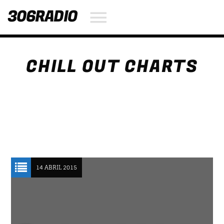
306RADIO
CHILL OUT CHARTS
NOW ON AIR
SEARCH IN THE WEBSITE:
SHARE THIS PAGE ON:
UPCOMING SHOWS
Twitter
ABOUT JENNY
14 ABRIL 2015
09:00
13:00
Facebook
ART OF GOSSIP
13:00
14:30
Pinterest