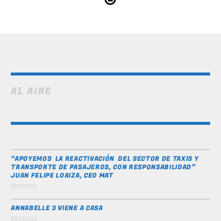
MOONWALKERS_OFF
1
AL AIRE
German Jimenez
DISCO BEATS
2
Lenny Jackson
HAPPY GIRL
3
“APOYEMOS LA REACTIVACIÓN DEL SECTOR DE TAXIS Y
John Palmer
TRANSPORTE DE PASAJEROS, CON RESPONSABILIDAD”
JUAN FELIPE LOAIZA, CEO MAT
Noticias
NEON
4
N.O.R.M.A.
ANNABELLE 3 VIENE A CASA
Noticias