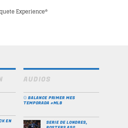
paquete Experience*
N
AUDIOS
⚾️ BALANCE PRIMER MES
TEMPORADA #MLB
CK EN
SERIE DE LONDRES,
ROSTERS ASG,