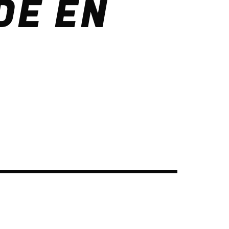
DE EN
DISCO BEATS
Lenny Jackson
HAPPY GIRL
John Palmer
NEON
N.O.R.M.A.
IN THE STREET
Wally Tez
SEE ALL