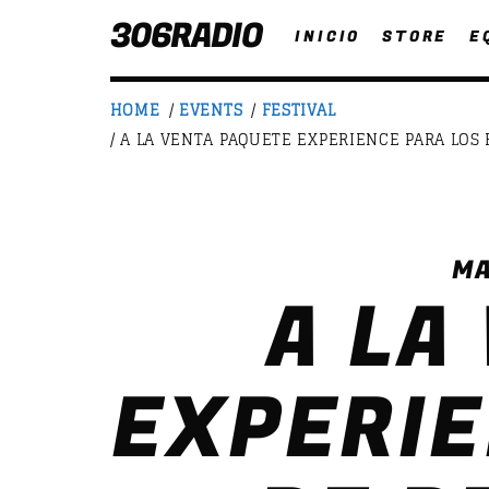
306RADIO
INICIO
STORE
E
HOME
/
EVENTS
/
FESTIVAL
/ A LA VENTA PAQUETE EXPERIENCE PARA LO
NOW ON AIR
MA
A LA
T
EXPERIE