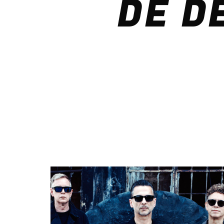
DE D
CHILLBEATS
Between electronic and
acoustic the soft grooves
selected by Monica Deep ar
here to make you happy.
Discover More