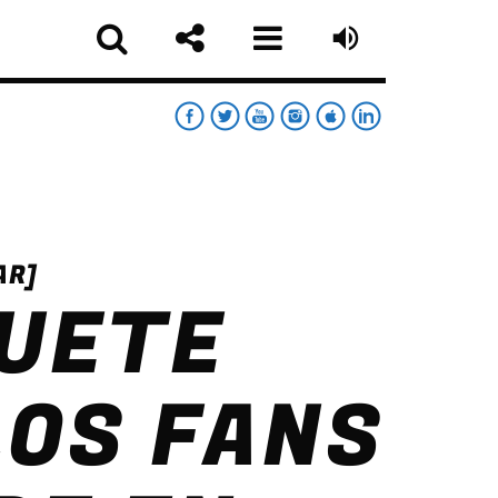
RT
RDAY NIGHT CHART
AR]
QUETE
sapp
LOS FANS
MOONWALKERS_OFF
German Jimenez