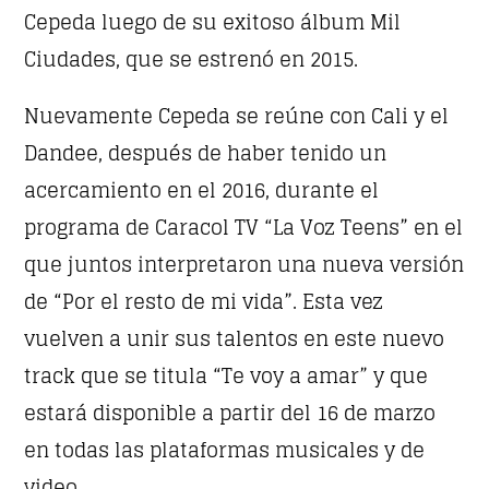
Cepeda luego de su exitoso álbum Mil
Whatsapp
Ciudades, que se estrenó en 2015.
Nuevamente Cepeda se reúne con Cali y el
Dandee, después de haber tenido un
acercamiento en el 2016, durante el
CLÁSICOS DEL ROCK EN ESPAÑOL
programa de Caracol TV “La Voz Teens” en el
When the night falls women get naughty! Discover
the secret techniques
to conquer your man.
que juntos interpretaron una nueva versión
de “Por el resto de mi vida”. Esta vez
Discover More
vuelven a unir sus talentos en este nuevo
track que se titula “Te voy a amar” y que
estará disponible a partir del 16 de marzo
en todas las plataformas musicales y de
UPCOMING SHOWS
video.