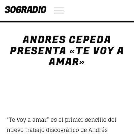
306RADIO
ANDRES CEPEDA
NOW ON AIR
PRESENTA «TE VOY A
AMAR»
SEARCH IN THE WEBSITE:
SHARE THIS PAGE ON:
Twitter
Facebook
“Te voy a amar” es el primer sencillo del
nuevo trabajo discográfico de Andrés
Pinterest