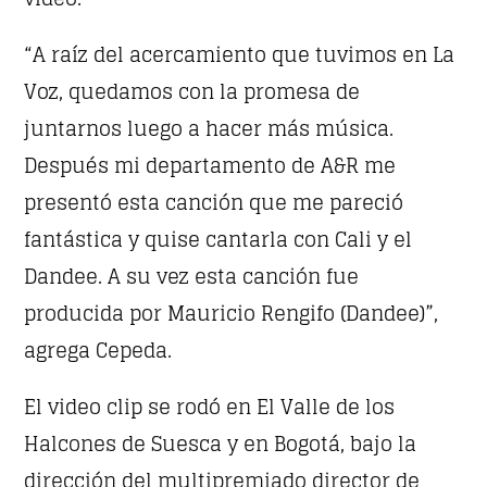
“A raíz del acercamiento que tuvimos en La
CLÁSICOS DEL ROCK EN ESPAÑOL
09:00
12:00
Voz, quedamos con la promesa de
juntarnos luego a hacer más música.
LINEA DE FONDO
Después mi departamento de A&R me
12:00
17:00
presentó esta canción que me pareció
MOONWALKERS CAMINANTES DE LA NOCHE
fantástica y quise cantarla con Cali y el
19:00
21:00
Dandee. A su vez esta canción fue
producida por Mauricio Rengifo (Dandee)”,
DETROIT SESSIONS
21:00
22:30
agrega Cepeda.
DANCE HITS
El video clip se rodó en El Valle de los
22:30
23:00
Halcones de Suesca y en Bogotá, bajo la
dirección del multipremiado director de