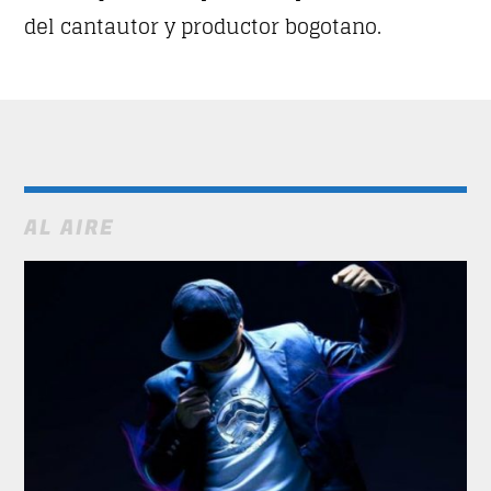
del cantautor y productor bogotano.
HAPPY GIRL
3
John Palmer
NEON
4
N.O.R.M.A.
IN THE STREET
5
AL AIRE
Wally Tez
SEE ALL