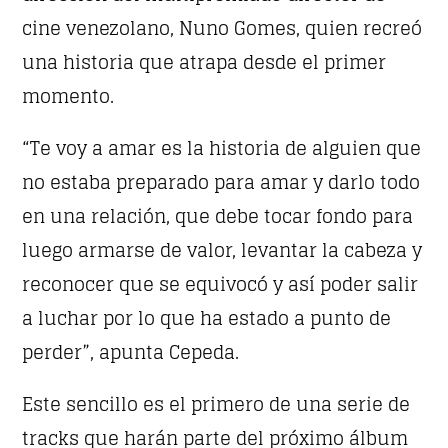
cine venezolano, Nuno Gomes, quien recreó
CHART
una historia que atrapa desde el primer
SATURDAY NIGHT CHART
momento.
“Te voy a amar es la historia de alguien que
no estaba preparado para amar y darlo todo
en una relación, que debe tocar fondo para
luego armarse de valor, levantar la cabeza y
reconocer que se equivocó y así poder salir
a luchar por lo que ha estado a punto de
perder”, apunta Cepeda.
MOONWALKERS_OFF
1
German Jimenez
Este sencillo es el primero de una serie de
DISCO BEATS
2
tracks que harán parte del próximo álbum
Lenny Jackson