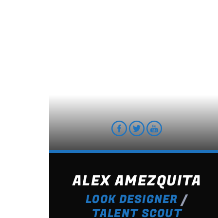
CHILLBEATS
Between electronic and
acoustic the soft grooves
selected by Monica Deep ar
here to make you happy.
Discover More
ALEX AMEZQUITA
LOOK DESIGNER
/
TALENT SCOUT