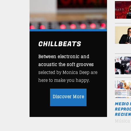
CHILLBEATS
Between electronic and
acoustic the soft grooves
selected by Monica Deep are
here to make you happy.
Discover More
MEDIO 
REPROD
RECIEN
Música