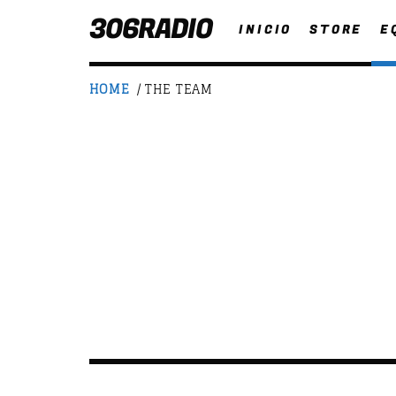
306RADIO
INICIO
STORE
E
HOME
/ THE TEAM
NOW ON AIR
T