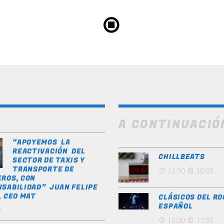
A CONTINUACIÓ
“APOYEMOS LA
REACTIVACIÓN DEL
CHILLBEATS
SECTOR DE TAXIS Y
TRANSPORTE DE
14:30
16:00
ROS, CON
SABILIDAD” JUAN FELIPE
, CEO MAT
CLÁSICOS DEL RO
s
ESPAÑOL
16:00
17:00