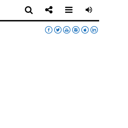
RT
RDAY NIGHT CHART
sapp
MOONWALKERS_OFF
German Jimenez