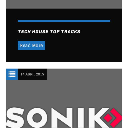
HAPPY GIRL
3
John Palmer
TECH HOUSE TOP TRACKS
NEON
4
N.O.R.M.A.
Read More
IN THE STREET
5
Wally Tez
14 ABRIL 2015
SEE ALL