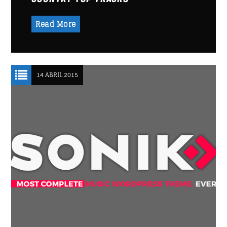
CHART
Read More
SATURDAY NIGHT CHART
14 ABRIL 2015
MOONWALKERS_OFF
1
German Jimenez
DISCO BEATS
2
Lenny Jackson