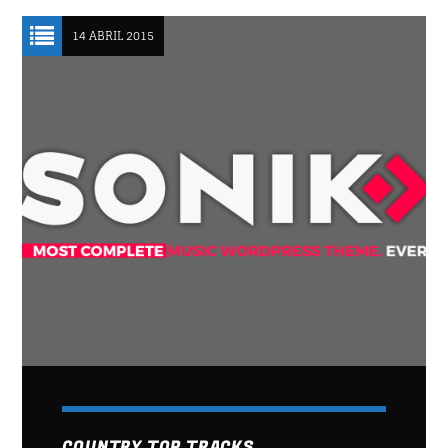
14 ABRIL 2015
ART OF GOSSIP
13:00
14:30
CHILLBEATS
14:30
16:00
CLÁSICOS DEL ROCK EN ESPAÑOL
16:00
17:00
DANCE HITS
17:00
18:00
FAMILY AFFAIRS
18:00
19:00
COUNTRY TOP TRACKS