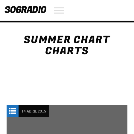
306RADIO
SUMMER CHART
NOW ON AIR
CHARTS
SEARCH IN THE WEBSITE:
SHARE THIS PAGE ON:
Twitter
Facebook
14 ABRIL 2015
Pinterest