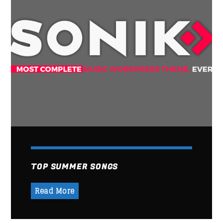
Whatsapp
ART OF GOSSIP
Hidden
secrets of your favorite VIP
unveiled for you
with some chilling beats and sounds.
Discover More
TOP SUMMER SONGS
Read More
UPCOMING SHOWS