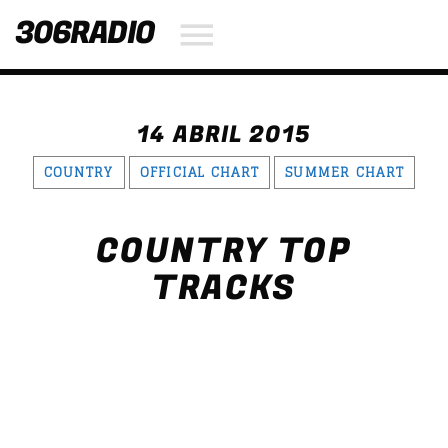
306RADIO
14 ABRIL 2015
NOW ON AIR
COUNTRY
OFFICIAL CHART
SUMMER CHART
SEARCH IN THE WEBSITE:
SHARE THIS PAGE ON:
COUNTRY TOP
TRACKS
Twitter
Facebook
Pinterest