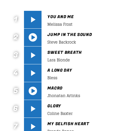
Whatsapp
YOU AND ME
1
Melissa Frost
JUMP IN THE SOUND
2
Steve Backrock
https://soundcloud.com/lifeofdesiigner/desiign
ABOUT JENNY
SWEET BREATH
3
panda
Lara Blonde
A journey into the experimental music to enjoy new
form of music.
A LONG DAY
4
Bless
Discover More
MACRO
5
Jhonatan Artinks
https://soundcloud.com/lifeofdesiigner/desiign
GLORY
6
panda
Coline Baxter
MY SELFISH HEART
7
UPCOMING SHOWS