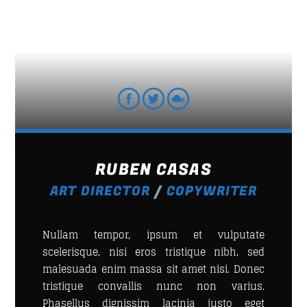
MOONWALKERS_OFF
1
German Jimenez
DISCO BEATS
2
Lenny Jackson
RUBEN CASAS
HAPPY GIRL
3
John Palmer
ART DIRECTOR
/
COPYWRITER
NEON
4
Nullam tempor, ipsum et vulputate
N.O.R.M.A.
scelerisque, nisi eros tristique nibh, sed
malesuada enim massa sit amet nisi. Donec
IN THE STREET
5
tristique convallis nunc non varius.
Wally Tez
Phasellus dignissim lacinia justo eget