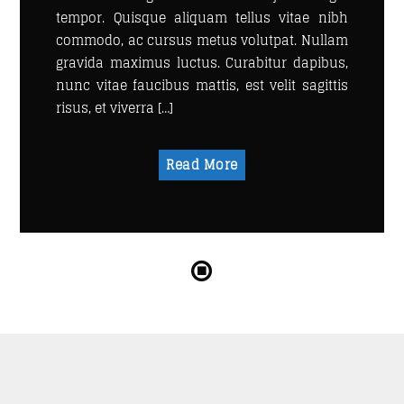
tempor. Quisque aliquam tellus vitae nibh
SEE ALL
commodo, ac cursus metus volutpat. Nullam
gravida maximus luctus. Curabitur dapibus,
nunc vitae faucibus mattis, est velit sagittis
risus, et viverra […]
Read More