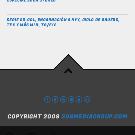
ESPECIAL SODA STEREO
SERIE SD-COL, ENCARNACIÓN A NYY, CICLO DE BAUERS,
TEX Y MÁS MLB, T9/E12
COPYRIGHT 2009
306MEDIAGROUP.COM