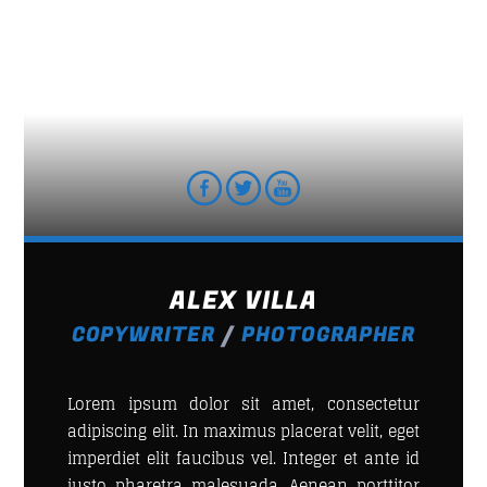
Whatsapp
LINEA DE FONDO
A journey into the experimental music to enjoy new
form of music.
ALEX VILLA
Discover More
COPYWRITER
/
PHOTOGRAPHER
Lorem ipsum dolor sit amet, consectetur
adipiscing elit. In maximus placerat velit, eget
imperdiet elit faucibus vel. Integer et ante id
UPCOMING SHOWS
justo pharetra malesuada. Aenean porttitor