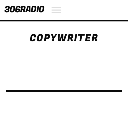
306RADIO
COPYWRITER
NOW ON AIR
SEARCH IN THE WEBSITE:
SHARE THIS PAGE ON:
Twitter
Facebook
Pinterest