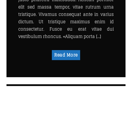
elit sed massa tempor, vitae rutrum urna
tristique. Vivamus consequat ante in varius
FASHION VICTIMS
dictum. Ut tristique maximus enim id
21:00
22:00
consectetur. Fusce eu erat vitae dui
vestibulum rhoncus. «Aliquam porta […]
LINEA DE FONDO
19:00
20:00
Read More
CHART
SATURDAY NIGHT CHART