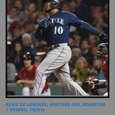
MOONWALKERS_OFF
1
German Jimenez
DISCO BEATS
2
Lenny Jackson
HAPPY GIRL
3
John Palmer
SERIE DE LONDRES, ROSTERS ASG, SCHERZER
NEON
4
Y SKAGGS, T9/E14
N.O.R.M.A.