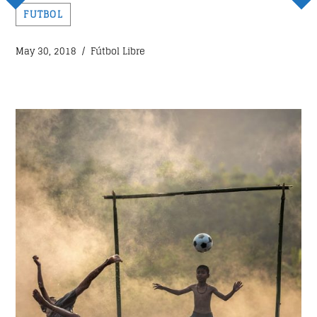
FUTBOL
Whatsapp
May 30, 2018 / Fútbol Libre
LINEA DE FONDO
A journey into the experimental music to enjoy new
form of music.
Discover More
UPCOMING SHOWS