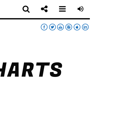
RT
RDAY NIGHT CHART
HARTS
sapp
MOONWALKERS_OFF
German Jimenez