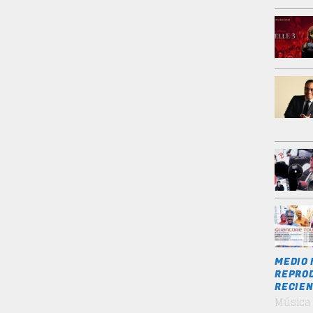
MEDIO 
REPROD
RECIEN
Música