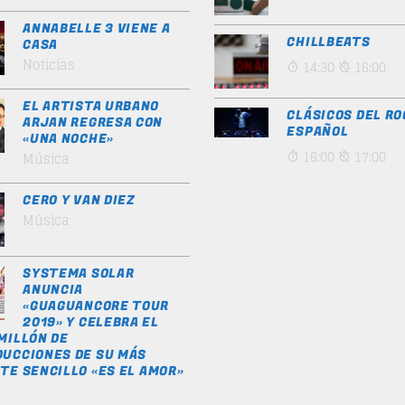
ANNABELLE 3 VIENE A
CHILLBEATS
CASA
Noticias
14:30
16:00
EL ARTISTA URBANO
CLÁSICOS DEL RO
ARJAN REGRESA CON
ESPAÑOL
«UNA NOCHE»
16:00
17:00
Música
CERO Y VAN DIEZ
Música
SYSTEMA SOLAR
ANUNCIA
«GUAGUANCORE TOUR
2019» Y CELEBRA EL
MILLÓN DE
UCCIONES DE SU MÁS
TE SENCILLO «ES EL AMOR»