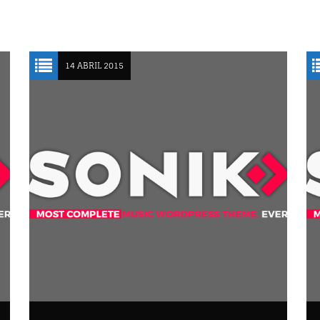
CLÁSICOS DEL ROCK EN
ESPAÑOL
2
16:00
17:00
14 ABRIL 2015
3
DANCE HITS
17:00
18:00
4
5