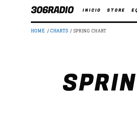
306RADIO
INICIO
STORE
E
HOME
/
CHARTS
/ SPRING CHART
NOW ON AIR
SPRI
T