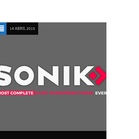
DISCO BEATS
Lenny Jackson
14 ABRIL 2015
HAPPY GIRL
John Palmer
NEON
N.O.R.M.A.
IN THE STREET
Wally Tez
SEE ALL