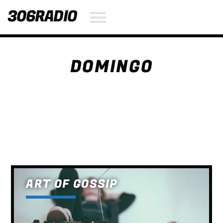
306RADIO
DOMINGO
NOW ON AIR
SEARCH IN THE WEBSITE:
SHARE THIS PAGE ON:
Twitter
ART OF GOSSIP
Facebook
Pinterest