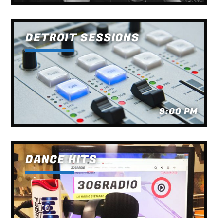
IN THE STREET
5
Wally Tez
DETROIT SESSIONS
SEE ALL
9:00 PM
DANCE HITS